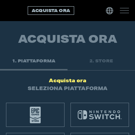
ACQUISTA ORA
ACQUISTA ORA
1.
PIATTAFORMA
2.
STORE
Acquista ora
SELEZIONA PIATTAFORMA
Seleziona
piattaforma
Epic
Nintendo
Games
Switch
Store