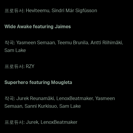
프로듀서: Heviteemu, Sindri Már Sigfússon
Wide Awake featuring Jaimes
작곡: Yasmeen Semaan, Teemu Brunila, Antti Riihimäki,
Sam Lake
프로듀서: RZY
Superhero featuring Mougleta
작곡: Jurek Reunamäki, LenoxBeatmaker, Yasmeen
Semaan, Sanni Kurkisuo, Sam Lake
프로듀서: Jurek, LenoxBeatmaker