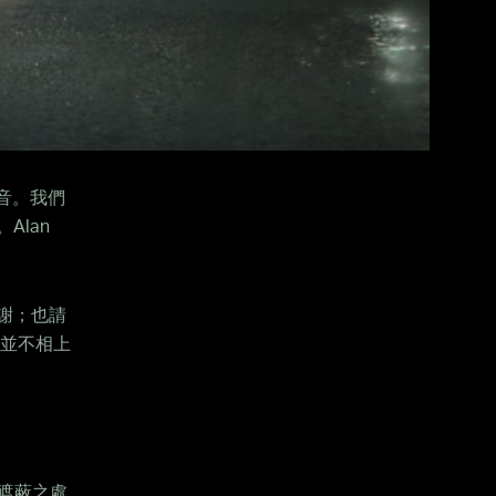
聲音。我們
lan
謝；也請
家並不相上
黑暗遮蔽之處