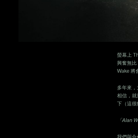
螢幕上 T
興奮無比
Wake 
多年來，
相信，就
下（這很
「
Alan 
我們與合作