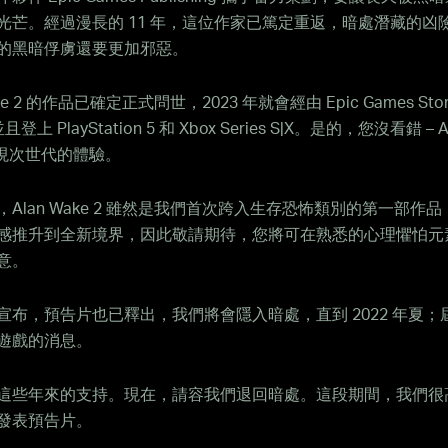
光芒。經過漫長的 11 年，這位作家已篤定重返，暗處潛藏的凶
的黑暗俘虜還要更加邪惡。
ake 2 的作品已確定正式問世，2023 年就會經由 Epic Games Sto
登上 PlayStation 5 和 Xbox Series S|X。是的，您沒看錯 – Al
呈現次世代的體驗。
Alan Wake 2 雖然是我們首次跨入生存恐怖類別的第一部作
感推升到全新境界，因此敬請期待，您將可在熟悉的心理懼怕元
意。
宣布，預告片也已釋出，我們將會隱入暗處，直到 2022 年夏；
遊戲的消息。
這些年來的支持。現在，請容我們退回暗處。這段期間，我們很
發表預告片。