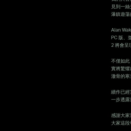
見到一絲
瀑鎮遊蕩
Alan W
PC 版、並且
2 將會
不僅如此，
實將驚懼
澈骨的寒
續作已經
一步透露
感謝大家
大家這段