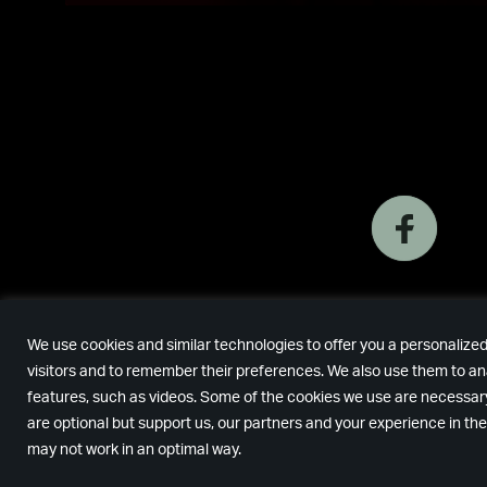
We use cookies and similar technologies to offer you a personalize
visitors and to remember their preferences. We also use them to anal
features, such as videos. Some of the cookies we use are necessary
are optional but support us, our partners and your experience in the
may not work in an optimal way.