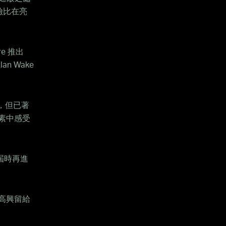
險比在亮
re 推出
an Wake
品，但已著
素中感受
屆時再進
高興留給