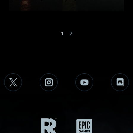
1
2
Remedy
Epic
Games