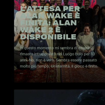
L’ATTESA PER
ALAN WAKE È
FINITA: ALAN
WAKE 2 È
DISPONIBILE
In questo momento mi sembra di essere
rimasto intrappolato nel Luogo buio per 13
anni. No, non è vero. Sembra essere passato
molto più tempo. Un’eternità. Il gioco è finito.
…