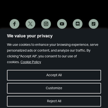
We value your privacy
Remedy
Epic
We use cookies to enhance your browsing experience, serve
Games
personalized ads or content, and analyze our traffic. By
clicking "Accept All", you consent to our use of
cookies.
Cookie Policy
© Copyright 2024 • All rights reserved.
Privacy policy
Cookie設
Accept All
定
Customize
Reject All