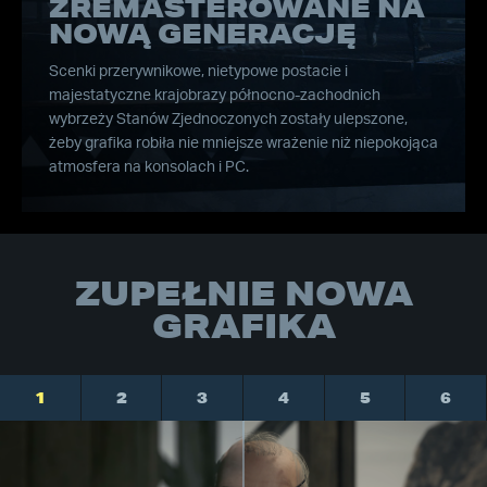
ZREMASTEROWANE NA
NOWĄ GENERACJĘ
Scenki przerywnikowe, nietypowe postacie i
majestatyczne krajobrazy północno-zachodnich
wybrzeży Stanów Zjednoczonych zostały ulepszone,
żeby grafika robiła nie mniejsze wrażenie niż niepokojąca
atmosfera na konsolach i PC.
ZUPEŁNIE NOWA
GRAFIKA
1
2
3
4
5
6