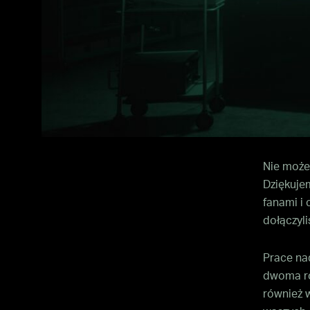
Nie możem
Dziękujem
fanami i
dołączyli
Prace nad
dwoma ro
również 