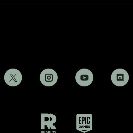
Remedy
Epic
Games