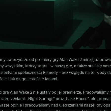
y uwierzyć, że od premiery gry Alan Wake 2 minął już prawie
y wszystkim, którzy zagrali w naszą grę, a także stali się nas
 członkami społeczności Remedy – bez względu na to, kiedy d
ście i jak długo jesteście fanami.
 grą Alan Wake 2 nie ustały po jej premierze. Pracowaliśmy 
zszerzeniami, „Night Springs” oraz „Lake House”, ale gromad
wasze opinie i pracowaliśmy nad ulepszeniami naszej gry opa