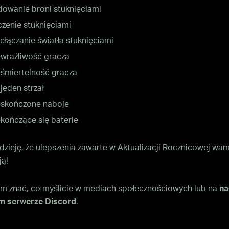
dowanie broni stuknięciami
zenie stuknięciami
ełączanie światła stuknięciami
ewrażliwość gracza
eśmiertelność gracza
jeden strzał
eskończone naboje
kończące się baterie
zieję, że ulepszenia zawarte w Aktualizacji Rocznicowej wam
ą!
am znać, co myślicie w mediach społecznościowych lub na
na
ym serwerze Discord
.