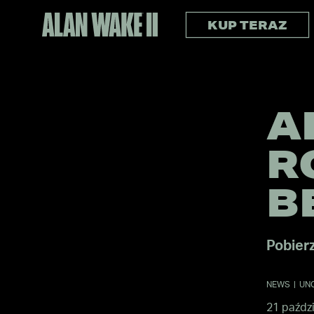
KUP TERAZ
A
R
B
Pobierz
NEWS
|
UN
21 paździ