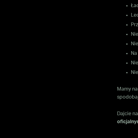
Ła
Lec
Prz
Ni
Ni
Na 
Ni
Nie
Mamy nad
spodobaj
Dajcie n
oficjaln