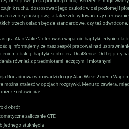
a żyroskopowego (za pomocą ruchu). Będziecie mogli włączy
czujnik ruchu, dostosować jego czułość w osi poziomej i pio
przestrzeń żyroskopową, a także zdecydować, czy sterowani
tkich trzech osiach będzie standardowe, czy też odwrócone.
s gra Alan Wake 2 oferowała wsparcie haptyki jedynie dla br
ością informujemy, że nasz zespół pracował nad usprawnieni
leniem obsługi haptyki kontrolera DualSense. Od tej pory h
iałała również z przedmiotami leczącymi i miotanymi.
acja Rocznicowa wprowadzi do gry Alan Wake 2 menu Wspo
óre można znaleźć w opcjach rozgrywki. Menu to zawiera, mię
oniższe ustawienia:
bki obrót
tomatyczne zaliczanie QTE
b jednego stuknięcia