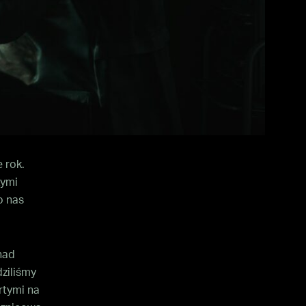
 rok.
zymi
o nas
nad
ziliśmy
rtymi na