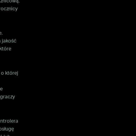
cznicową,
rocznicy
e.
 jakość
które
o której
ie
 graczy
ntrolera
bsługę