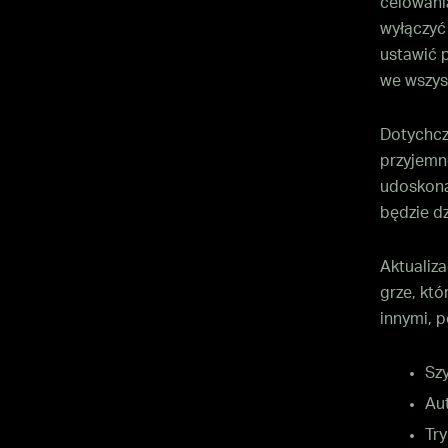
celowani
wyłączyć 
ustawić 
we wszys
Dotychcza
przyjemn
udoskona
będzie dz
Aktualiz
grze, kt
innymi, p
Szy
Au
Try