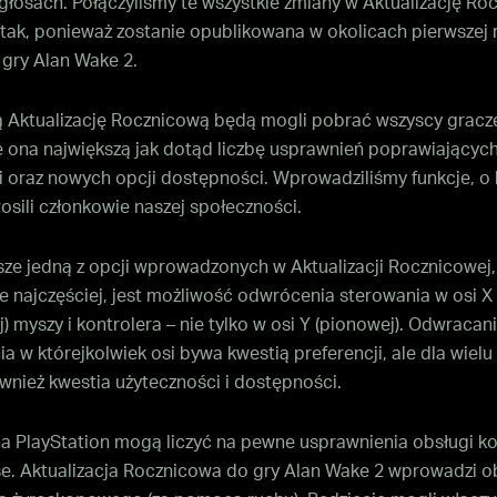
głosach. Połączyliśmy te wszystkie zmiany w Aktualizację Ro
tak, ponieważ zostanie opublikowana w okolicach pierwszej 
 gry Alan Wake 2.
Aktualizację Rocznicową będą mogli pobrać wszyscy gracz
 ona największą jak dotąd liczbę usprawnień poprawiających
i oraz nowych opcji dostępności. Wprowadziliśmy funkcje, o 
osili członkowie naszej społeczności.
ze jedną z opcji wprowadzonych w Aktualizacji Rocznicowej, 
ie najczęściej, jest możliwość odwrócenia sterowania w osi X
) myszy i kontrolera – nie tylko w osi Y (pionowej). Odwracan
a w którejkolwiek osi bywa kwestią preferencji, ale dla wielu
ównież kwestia użyteczności i dostępności.
na PlayStation mogą liczyć na pewne usprawnienia obsługi ko
e. Aktualizacja Rocznicowa do gry Alan Wake 2 wprowadzi o