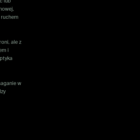
ć lub
nowej,
e ruchem
oni, ale z
em i
aptyka
maganie w
dzy