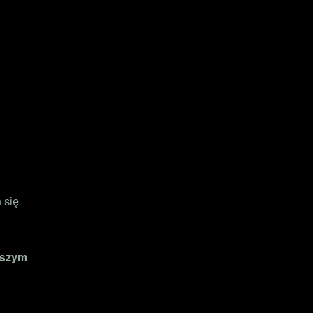
 się
szym