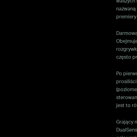
waszych 
nazwaną 
premiery
Darmową 
Obejmuje
rozgrywk
często pr
Po pierws
prosiliśc
(poziomej
sterowani
jest to r
Grający 
DualSens