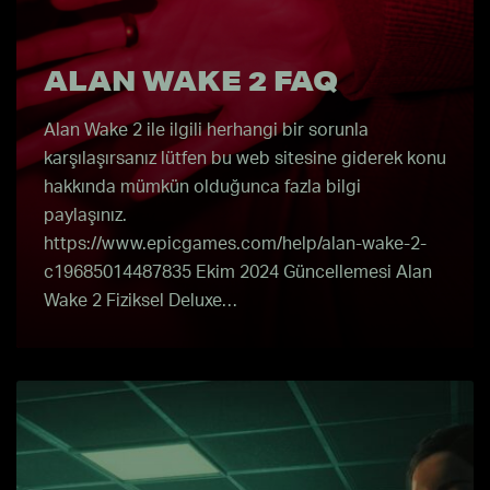
ALAN WAKE 2 FAQ
Alan Wake 2 ile ilgili herhangi bir sorunla
karşılaşırsanız lütfen bu web sitesine giderek konu
hakkında mümkün olduğunca fazla bilgi
paylaşınız.
https://www.epicgames.com/help/alan-wake-2-
c19685014487835 Ekim 2024 Güncellemesi Alan
Wake 2 Fiziksel Deluxe…