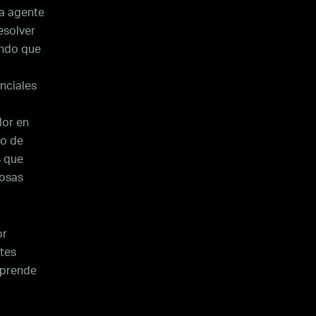
la agente
esolver
ando que
nciales
dor en
so de
s que
rosas
or
ntes
rprende