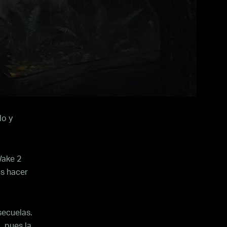
do y
Wake 2
os hacer
secuelas.
, pues la