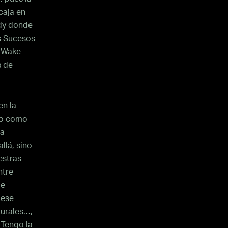
caja en
edy donde
s Sucesos
n Wake
s de
en la
no como
ta
llá, sino
estras
ntre
de
 ese
turales…,
 Tengo la