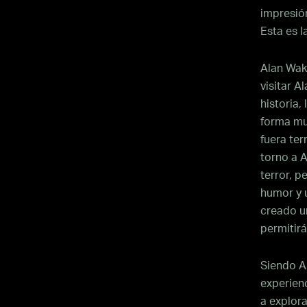
impresió
Esta es 
Alan Wake
visitar A
historia,
forma mu
fuera ter
torno a A
terror, p
humor y 
creado u
permitirá
Siendo A
experienc
a explora