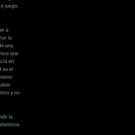
e juego.
er a
tar la
 de una
amos que
ncia en
 es el
hísimo
haber
nico y no
dir la
distintos
,