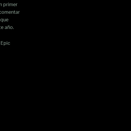
n primer
 comentar
 que
te año.
 Epic