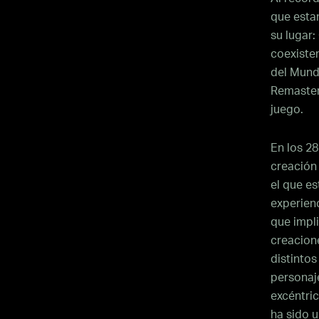
que estam
su lugar
coexiste
del Mund
Remaster
juego.
En los 28
creación
el que es
experienc
que impl
creacione
distintos
personaje
excéntri
ha sido u