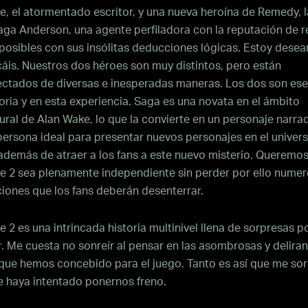
e, el atormentado escritor, y una nueva heroína de Remedy, 
aga Anderson, una agente perfiladora con la reputación de r
posibles con sus insólitas deducciones lógicas. Estoy dese
áis. Nuestros dos héroes son muy distintos, pero están
ectados de diversas e inesperadas maneras. Los dos son ese
toria y en esta experiencia. Saga es una novata en el ámbito
ral de Alan Wake, lo que la convierte en un personaje narra
persona ideal para presentar nuevos personajes en el univer
demás de atraer a los fans a este nuevo misterio. Queremo
e 2 sea plenamente independiente sin perder por ello nume
ciones que los fans deberán desenterrar.
 2 es una intrincada historia multinivel llena de sorpresas p
. Me cuesta no sonreír al pensar en las asombrosas y delira
que hemos concebido para el juego. Tanto es así que me so
e haya intentado ponernos freno.