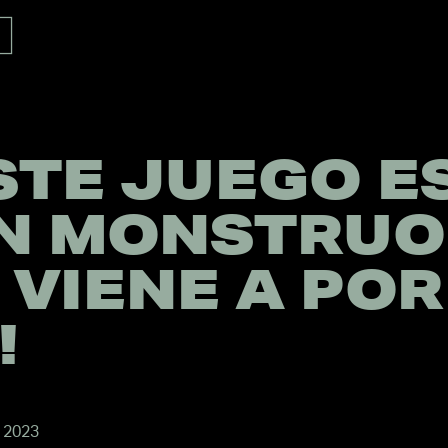
STE JUEGO E
N MONSTRUO
Y VIENE A POR
!
 2023