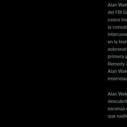
Alan Wak
del FBI S
casos im
la conozc
intercon
en la his
sobrenatu
primera 
Remedy a
Alan Wak
interrela
Alan Wake
descubrir
escenas 
que nadi