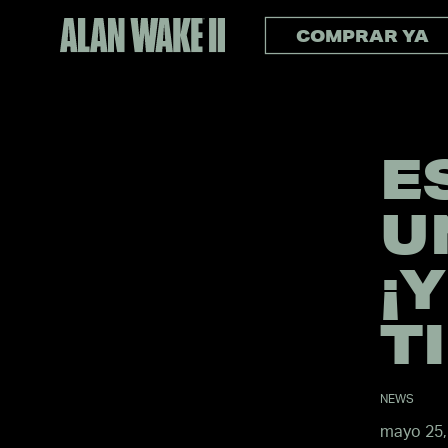
COMPRAR YA
E
U
¡
TI
NEWS
mayo 25,