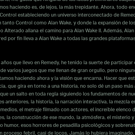
os haciendo es, de lejos, la más trepidante. Ahora, todo en
: Control estableciendo un universo interconectado de Rem
n tanto Control como Alan Wake, y donde la expansión de lo
o Alterado allana el camino para Alan Wake II. Además, Ala
ed por fin lleva a Alan Wake a todas las grandes plataforma
 años que llevo en Remedy, he tenido la suerte de participar 
 de varios juegos que me llenan de gran orgullo, pero ningu
tamos haciendo ahora y la visión que encarna. Hacer que es
ia, que gira en torno a una historia, no solo dé un paso más a
ique un salto en toda regla siguiendo los fundamentos de nu
s anteriores, la historia, la narración interactiva, la mezcla e
 medios, el metraje filmado con actores, el increíble elenco 
s, la construcción de ese mundo, la atmósfera, el misterio y
co humor, esos horrores de pesadilla psicológicos y sobrena
n proceso febril, casi de locos. Jamás lo hubiera imaginado.