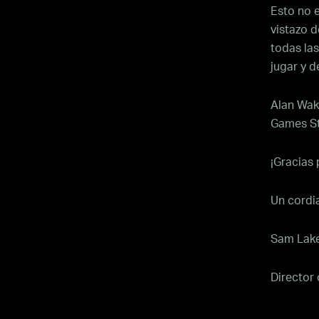
Esto no 
vistazo 
todas la
jugar y 
Alan Wake
Games Sto
¡Gracias 
Un cordia
Sam Lak
Director 