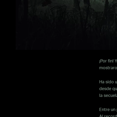
¡Por fin
mostraro
Ha sido 
desde que
la secuel
Entre un
Al record