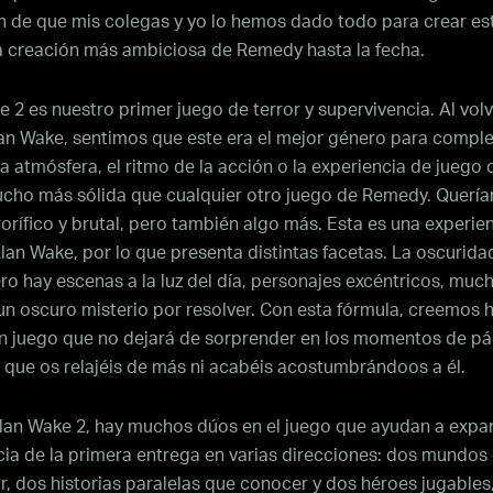
n de que mis colegas y yo lo hemos dado todo para crear est
la creación más ambiciosa de Remedy hasta la fecha.
 2 es nuestro primer juego de terror y supervivencia. Al volv
lan Wake, sentimos que este era el mejor género para comple
 la atmósfera, el ritmo de la acción o la experiencia de juego
cho más sólida que cualquier otro juego de Remedy. Querí
rorífico y brutal, pero también algo más. Esta es una experie
lan Wake, por lo que presenta distintas facetas. La oscuridad
ero hay escenas a la luz del día, personajes excéntricos, muc
un oscuro misterio por resolver. Con esta fórmula, creemos 
n juego que no dejará de sorprender en los momentos de pá
 que os relajéis de más ni acabéis acostumbrándoos a él.
lan Wake 2, hay muchos dúos en el juego que ayudan a expan
ia de la primera entrega en varias direcciones: dos mundos 
r, dos historias paralelas que conocer y dos héroes jugables