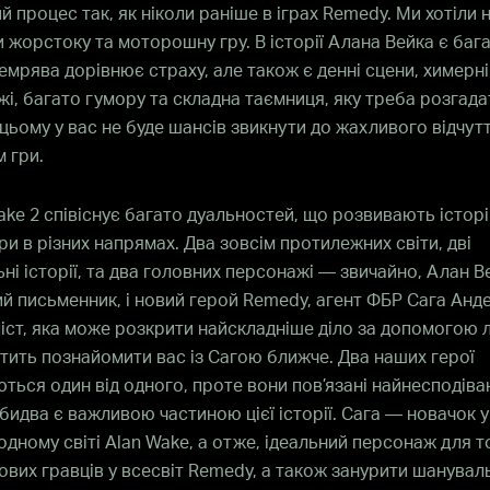
ий процес так, як ніколи раніше в іграх Remedy. Ми хотіли 
 жорстоку та моторошну гру. В історії Алана Вейка є баг
Темрява дорівнює страху, але також є денні сцени, химерні
і, багато гумору та складна таємниця, яку треба розгада
цьому у вас не буде шансів звикнути до жахливого відчут
 гри.
ake 2 співіснує багато дуальностей, що розвивають істор
ри в різних напрямах. Два зовсім протилежних світи, дві
ні історії, та два головних персонажі — звичайно, Алан В
й письменник, і новий герой Remedy, агент ФБР Сага Анд
іст, яка може розкрити найскладніше діло за допомогою л
тить познайомити вас із Сагою ближче. Два наших герої
ються один від одного, проте вони пов’язані найнесподів
бидва є важливою частиною цієї історії. Сага — новачок у
дному світі Alan Wake, а отже, ідеальний персонаж для т
ових гравців у всесвіт Remedy, а також занурити шануваль