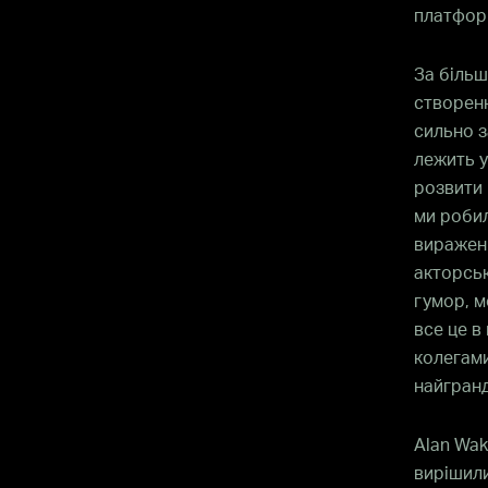
платфор
За більш
створенн
сильно з
лежить у
розвити 
ми робил
вираженн
акторськ
гумор, м
все це в
колегами
найгранд
Alan Wak
вирішили