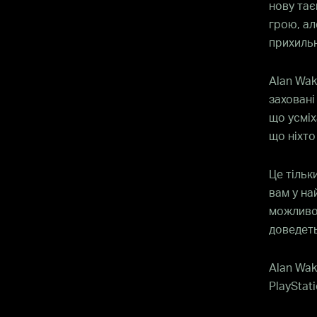
нову тає
грою, ал
прихиль
Alan Wak
заховані
що усміх
що ніхто
Це тільк
вам у на
можливо,
доведеть
Alan Wak
PlayStati