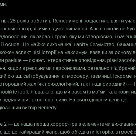
ми.
 ніж 28 років роботи в Remedy мені пощастило взяти учас
і кількох ігор, якими я дуже пишаюся. Але я ніколи не був
адоволений, як зараз: і грою, яку ми створюємо, і бачення
 її основі. Це майже лихоманка, навіть безумство, бажанн
кожен аспект цієї історії на максимум, взявши за основу в
и раніше — сюжет, інтерактивне оповідання, різні засоби
я, кадри з реальними персонажами, ретельно підібраний
ий склад, світобудування, атмосферу, таємниці, іскромет
оторошний жах (як психологічний, так і надприродний) — і
 новій історії. Я вважаю, що ми разом із моїми талановити
 віддали цій грі всі свої сили. На сьогоднішній день це
іозніший витвір Remedy.
e 2 — це наша перша хоррор-гра з елементами виживанн
, що це найкращий жанр, щоб об’єднати історію, атмосфе