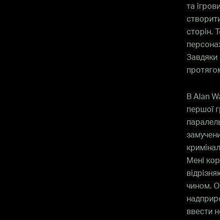
та ігров
створити
сторін. 
персонаж
Завдяки 
протягом
В Alan W
першої г
паралель
замучени
кримінал
Мені кор
відрізня
чином. О
надприро
ввести н