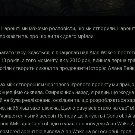
 Нарешті ми можемо розповісти, що ми створили. Нарешт
оказати те, про що ви так довго мріяли.
агато часу. Здається, я працював над Alan Wake 2 протя
 13 років, з того моменту, як у 2010 році вийшла перша гр
отіли створити сиквел та продовжити історію Алана Вейк
ах між створенням чергового ігрового проекту ми працю
нцепцією сиквела. Озираючись назад, я радий, що жодна 
й не була реалізована, оскільки та, що розробляється зар
о, найбільш захоплююча. Цього разу все стало на свої мі
’явився спільний всесвіт Remedy, де існують і Control, і Al
ня АМС для Control підготувало основу для Alan Wake 2, 
astered зрештою вивела Alan Wake на всі основні ігрові