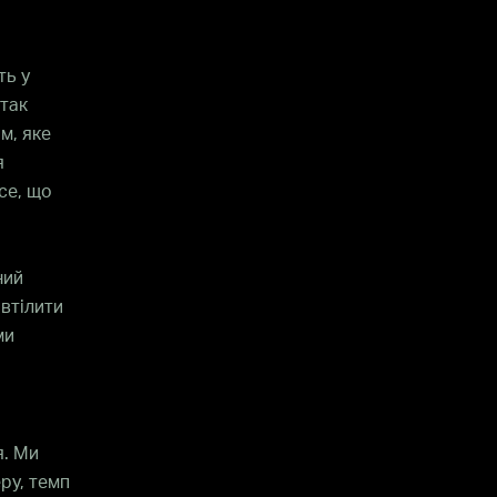
ть у
 так
м, яке
я
се, що
ний
 втілити
ми
я. Ми
ру, темп