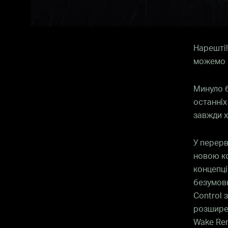
Нарешті!
можемо п
Минуло б
останніх
завжди х
У перерв
новою ко
концепці
безумовн
Control з
розширен
Wake Rem