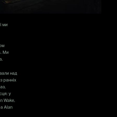
і ми
гом
а. Ми
а.
вали над
з ранніх
аз,
сця: у
an Wake,
а Alan