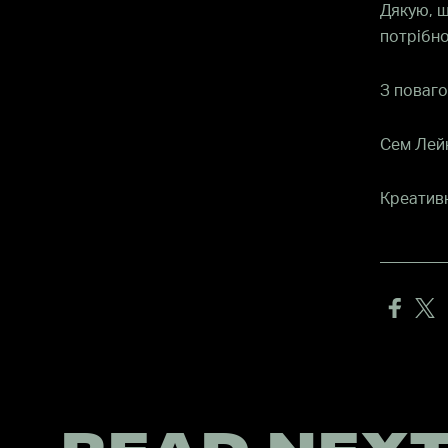
Дякую, щ
потрібно
З поваго
Сем Лей
Креативн