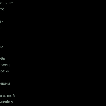
не лише
ато
ти.
тя
ію
ейк,
ерсон,
огіки.
анішим
ого, щоб
ників у