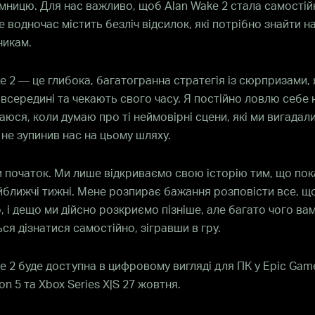
мницю. Для нас важливо, щоб Alan Wake 2 стала самості
е водночас містить безліч відсилок, які потрібно знайти 
никам.
e 2 — це глибока, багатогранна стратегія із сюрпризами, 
 всередині та чекають свого часу. Я постійно ловлю себе 
аюся, коли думаю про ті неймовірні сцени, які ми вигадали
 не зупинив нас на цьому шляху.
и початок. Ми лише відкриваємо свою історію тим, що по
йближчі тижні. Мене розпирає бажання розповісти все, що
 і дещо ми дійсно розкриємо пізніше, але багато чого ва
ся дізнатися самостійно, зігравши в гру.
e 2 буде доступна в цифровому вигляді для ПК у Epic Game
on 5 та Xbox Series X|S 27 жовтня.