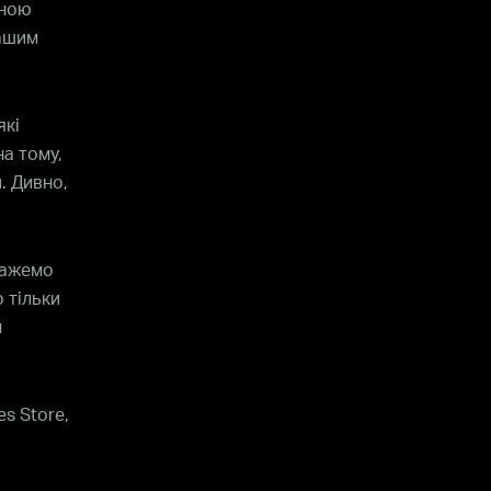
йною
нашим
які
на тому,
. Дивно,
кажемо
 тільки
м
s Store,