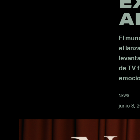
E
A
El mun
el lanz
levanta
de TV f
emocio
NEWS
junio 8, 