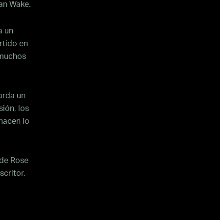
lan Wake.
a un
rtido en
 muchos
arda un
ión, los
hacen lo
 de Rose
scritor,