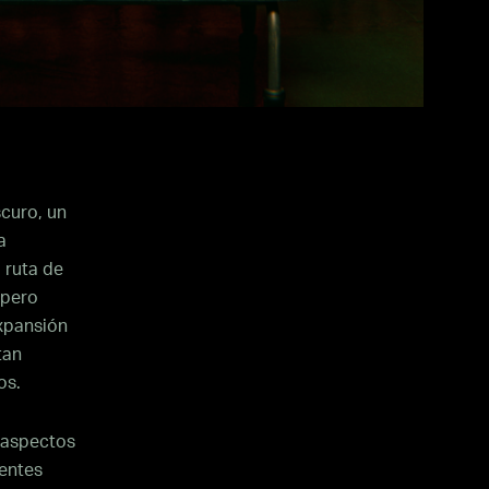
scuro, un
a
 ruta de
 pero
expansión
tan
os.
 aspectos
ientes