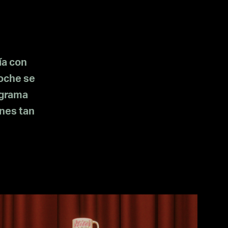
ía con
noche se
ograma
ones tan