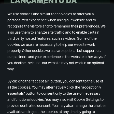
LANÇAMENTO DA
EXPANSÃO CASA DO
LAGO DIA 22 DE
We use cookies and similar technologies to offer you a
OUTUBRO
personalized experience when using our website and to
recognize the visitors and to remember their preferences. We
O que você pode encontrar sob o lago?
also use them to analyze site traffic and to enable certain
third party hosted features, such as videos. Some of the
cookies we use are necessary to help our website work
properly. Other cookies we use are optional but support us,
our partners and your experience in the website other ways, if
you decline their use, our website may not work in an optimal
way.
By clicking the “accept all” button, you consent to the use of
Remedy
Epic
all the cookies. You may alternatively click the “accept only
Games
essentials” button to consent only to the use of necessary
and functional cookies. You may also visit Cookie Settings to
provide controlled consent. You may also manage the choices
available and reject the cookies at any time by going to