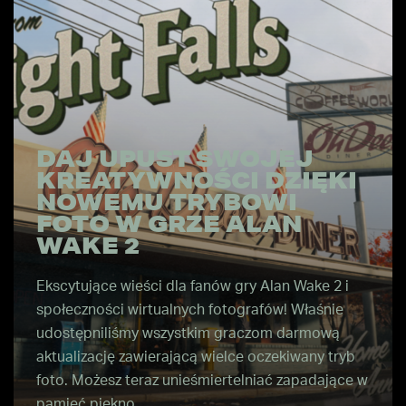
DAJ UPUST SWOJEJ
KREATYWNOŚCI DZIĘKI
NOWEMU TRYBOWI
FOTO W GRZE ALAN
WAKE 2
Ekscytujące wieści dla fanów gry Alan Wake 2 i
społeczności wirtualnych fotografów! Właśnie
udostępniliśmy wszystkim graczom darmową
aktualizację zawierającą wielce oczekiwany tryb
foto. Możesz teraz unieśmiertelniać zapadające w
pamięć piękno…