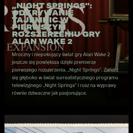
„NIGHT SPRINGS”:
ODKRYWANIE
TAJEMNIC W
PIERWSZYM
ROZSZERZENIU GRY
ALAN WAKE 2
Mroczny i niepokojący świat gry Alan Wake 2
jeszcze się powiększa dzięki premierze
pierwszego rozszerzenia, „Night Springs”. Zanurz
się głęboko w świat surrealistycznego programu
telewizyjnego „Night Springs” i rusz na wyprawy
równie dziwaczne jak pasjonujące.