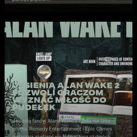
JESIENIĄ ALAN WAKE 2
POZWOLI GRACZOM
WYZNAĆ MIŁOŚĆ DO
PUDEŁEK
Jesienią fanów Alana Wake’a czeka nie lada
gratka. Remedy Entertainment i Epic Games