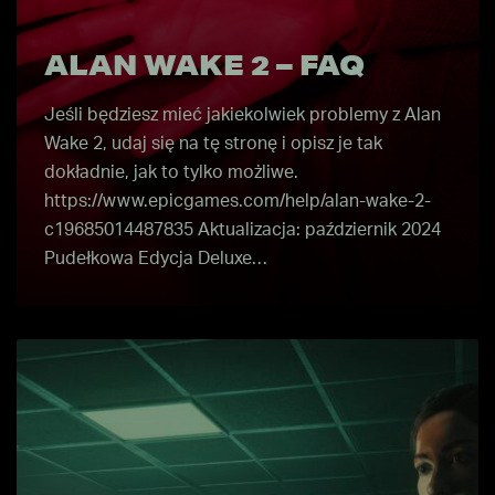
ALAN WAKE 2 – FAQ
Jeśli będziesz mieć jakiekolwiek problemy z Alan
Wake 2, udaj się na tę stronę i opisz je tak
dokładnie, jak to tylko możliwe.
https://www.epicgames.com/help/alan-wake-2-
c19685014487835 Aktualizacja: październik 2024
Pudełkowa Edycja Deluxe…