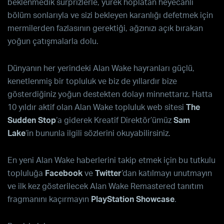
beklenmedik sürprizlerle, yürek hoplatan heyecanlı
bölüm sonlarıyla ve sizi bekleyen karanlığı defetmek için
mermilerden fazlasının gerektiği, ağzınızı açık bırakan
yoğun çatışmalarla dolu.
Dünyanın her yerindeki
Alan Wake
hayranları güçlü,
kenetlenmiş bir topluluk ve biz de yıllardır bize
gösterdiğiniz yoğun destekten dolayı minnettarız. Hatta
10 yıldır aktif olan
Alan Wake
topluluk web sitesi
The
Sudden Stop
‘a giderek Kreatif Direktör’ümüz
Sam
Lake
‘in bununla ilgili sözlerini okuyabilirsiniz.
En yeni
Alan Wake
haberlerini takip etmek için bu tutkulu
topluluğa
Facebook
ve
Twitter
‘dan katılmayı unutmayın
ve ilk kez gösterilecek
Alan Wake Remastered
tanıtım
fragmanını kaçırmayın
PlayStation Showcase
.