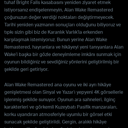
tuhaf
Bright Falls
kasabasını yeniden ziyaret etmek
istiyorsanız endişelenmeyin,
Alan Wake
Remastered
çoğunuzun değer verdiği noktaları değiştirmeyecek.
Tarihi yeniden yazmanın sonuçları olduğunu biliyoruz ve
tıpkı sizin gibi biz de Karanlık Varlık’la erkenden
karşılaşmak istemiyoruz. Bunun yerine
Alan Wake
Remastered
, hayranlara ve hikâyeyi yeni tanıyanlara
Alan
Wake
‘i başka bir gözle deneyimleme imkânı sunmak için
oyunun bildiğiniz ve sevdiğiniz yönlerini geliştirilmiş bir
şekilde geri getiriyor.
Alan Wake Remastered
ana oyunu ve iki ayrı hikâye
genişletmesi olan
Sinyal
ve
Yazar
‘ı yepyeni 4K görsellerle
işlenmiş şekilde sunuyor. Oyunun ara sahneleri, ilginç
karakterleri ve görkemli Kuzeybatı Pasifik manzaraları,
korku uyandıran atmosferiyle uyumlu bir görsel etki
sunacak şekilde geliştirildi. Gergin, aralıklı hikâye