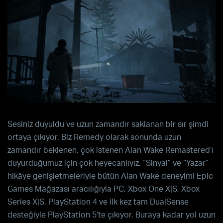
Sesiniz duyuldu ve uzun zamandır saklanan bir sır şimdi
ortaya çıkıyor. Biz
Remedy
olarak sonunda uzun
zamandır beklenen, çok istenen
Alan Wake Remastered
‘ı
duyurduğumuz için çok heyecanlıyız.
“Sinyal”
ve
“Yazar”
hikâye genişletmeleriyle bütün
Alan Wake
deneyimi
Epic
Games Mağazası aracılığıyla PC, Xbox One X|S, Xbox
Series X|S, PlayStation 4
ve ilk kez tam
DualSense
desteğiyle
PlayStation 5
‘te çıkıyor. Buraya kadar yol uzun